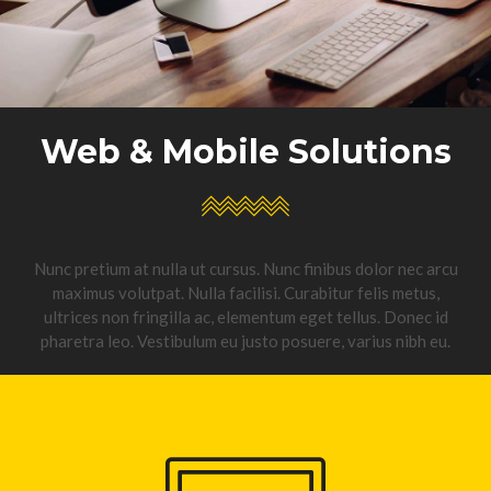
Web & Mobile Solutions
Nunc pretium at nulla ut cursus. Nunc finibus dolor nec arcu
maximus volutpat. Nulla facilisi. Curabitur felis metus,
ultrices non fringilla ac, elementum eget tellus. Donec id
pharetra leo. Vestibulum eu justo posuere, varius nibh eu.